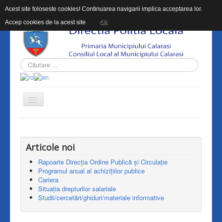
Acest site foloseste cookies! Continuarea navigarii implica acceptarea lor.
Accep cookies de la acest site
Ok
Cautare
ACASĂ
DESPRE DPLC
Articole noi
INFORMAŢII DE INTERES PUBLIC
Rapoarte Direcția Ordine Publică și Circulație
Programul anual al achizițiilor publice
CONTACT
Cariera
Situația drepturilor salariale
INTEGRITATEA INSTITUTIONALA
Studii/cercetări/ghiduri/materiale informative
CHESTIONAR